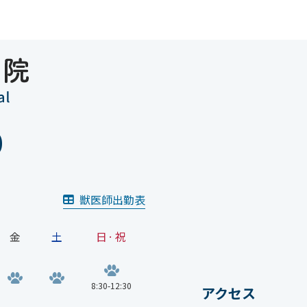
0
獣医師出勤表
金
土
日·祝
8:30-12:30
アクセス